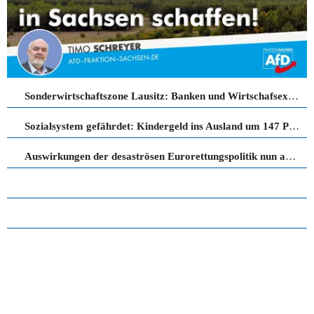
Sonderwirtschaftszone Lausitz: Banken und Wirtschafsexperten bestätigen AfD-Forderung!
Sozialsystem gefährdet: Kindergeld ins Ausland um 147 Prozent gestiegen
Auswirkungen der desaströsen Eurorettungspolitik nun auch im Landkreis Bautzen!